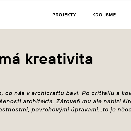
PROJEKTY
KDO JSME
má kreativita
, co nás v archicraftu baví. Po crittallu a 
ušenosti architekta. Zároveň mu ale nabízí šir
lastnostmi, povrchovými úpravami…to je něco