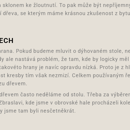
ím sklonem ke žloutnutí. To pak může být nepříje
í dřeva, se kterým máme krásnou zkušenost z bytu
LECH
 hrana. Pokud budeme mluvit o dýhovaném stole, nej
y ale nastává problém, že tam, kde by logicky měl 
akovéto hrany je navíc opravdu nízká. Proto je z hl
ost kresby tím však nezmizí. Celkem používaným ře
ezu dřevem.
 se dřevem často neděláme od stolu. Třeba za výbě
Zbraslavi, kde jsme v obrovské hale procházeli kol
y jsme tam byli nesčetněkrát.