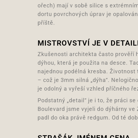
ořech) mají v sobě silice s extrémn
dortu povrchových úprav je opalován
příště.
MISTROVSTVÍ JE V DETAI
Zkušenosti architekta často prověří
dýhou, která je použita na desce. Tad
najednou podélná kresba. Životnost t
– což je 3mm silná „dýha“. Nelogičn
je odolný a vyřeší vzhled příčného ř
Podstatný „detail“ je i to, že práci
Boulevard jsme vyjeli do dýhárny ve 
padl do oka právě redgum. Od té dob