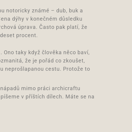
sou notoricky známé – dub, buk a
 Cena dýhy v konečném důsledku
vrchová úprava. Často pak platí, že
 deset procent.
. Ono taky když člověka něco baví,
ozmanitá, že je pořád co zkoušet,
ou neprošlapanou cestu. Protože to
 nápadů mimo práci archicraftu
apíšeme v příštích dílech. Máte se na