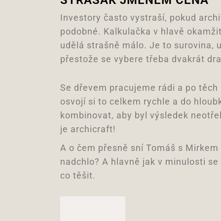
STRAŠÁK JMÉNEM CENA
Investory často vystraší, pokud arch
podobné. Kalkulačka v hlavě okamži
udělá strašně málo. Je to surovina, u
přestože se vybere třeba dvakrát draž
Se dřevem pracujeme rádi a po těch 
osvojí si to celkem rychle a do hlou
kombinovat, aby byl výsledek neotře
je archicraft!
A o čem přesně sní Tomáš s Mirkem v
nadchlo? A hlavně jak v minulosti se
co těšit.