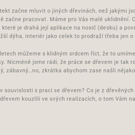
itekt začne mluvit o jiných dřevinách, než jakými j
tě začne pracovat. Máme pro Vás malé uklidnění.
 které je drahá její aplikace na nosič (desku) a po
ší dýha, interiér jako celek to prodraží třeba jen o
letech můžeme s klidným srdcem říct, že to umíme
bky. Nicméně jsme rádi, že práce se dřevem je tak r
lý, zábavný…no, zkrátka abychom zase našli nějak
 souvislosti s prací se dřevem? Co je z dřevěných
 dřevem kouzlili ve svých realizacích, o tom Vám n