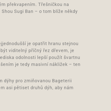
mným překvapením. Třešničkou na
 Shou Sugi Ban – o tom blíže někdy
jednodušší je opatřit hranu stejnou
být viditelný příčný řez dřevem, je
ediska odolnosti lepší použít švartnu
šením je tedy masivní nákližek – ten
rem dýhy pro zmiňovanou Bageterii
em asi pětiset druhů dýh, aby nám