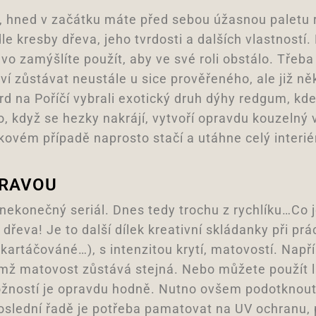
m, hned v začátku máte před sebou úžasnou paletu 
dle kresby dřeva, jeho tvrdosti a dalších vlastností
řevo zamýšlíte použít, aby ve své roli obstálo. Tře
ví zůstávat neustále u sice prověřeného, ale již n
rd na Poříčí vybrali exotický druh dýhy redgum, kde
o, když se hezky nakrájí, vytvoří opravdu kouzelný
kovém případě naprosto stačí a utáhne celý interié
PRAVOU
ekonečný seriál. Dnes tedy trochu z rychlíku…Co j
řeva! Je to další dílek kreativní skládanky při pr
 kartáčováné…), s intenzitou krytí, matovostí. Nap
mž matovost zůstává stejná. Nebo můžete použít l
ožností je opravdu hodně. Nutno ovšem podotknout
poslední řadě je potřeba pamatovat na UV ochranu, 