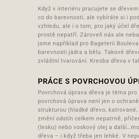
Když v interiéru pracujete se dřeve
co do barevnosti, ale vybíráte si i po
vzhledu, ale i o tom, pro jaký účel d
prostě nepatří. Zároveň nás ale neba
jsme například pro Bageterii Bouleva
barevnosti jádra a bělu. Takové dřev
zvláštní tvarování. Kresba dřeva v ta
PRÁCE S POVRCHOVOU Ú
Povrchová úprava dřeva je téma pro n
povrchová úprava není jen o ochraně d
strukturou (hladké dřevo, katrované,
změní odstín celkem nepatrně, přiče
(lesku) nebo voskový olej a další…m
dřeva – i když třeba jen lehké. V ne