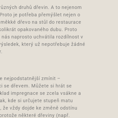
různých druhů dřevin. A to nejenom
. Proto je potřeba přemýšlet nejen o
ba měkké dřevo na stůl do restaurace
ěkolikrát opakovaného dubu. Proto
 nás naprosto uchvátila rozdílnost v
 výsledek, který už nepotřebuje žádné
r.
e nejpodstatnější zmínit –
áci se dřevem. Můžete si hrát se
říklad impregnace se zcela vsákne a
ak, kde si určujete stupeň matu
, že vždy dojde ke změně odstínu
protože některé dřeviny (např.