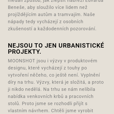
hledali způsob, jak zlepšit nábřeží Edvarda
Beneše, aby sloužilo více lidem než
projíždějícím autům a tramvajím. Naše
nápady tedy vycházejí z osobních
zkušeností a každodenních pozorování.
NEJSOU TO JEN URBANISTICKÉ
PROJEKTY.
MOONSHOT jsou i výzvy v produktovém
designu, které vycházejí z touhy po
vytvoření něčeho, co ještě není. Vyplnění
díry na trhu. Výzvy, která je složitá, a proto
ji nikdo nedělá. Na trhu se nám nelíbila
nabídka venkovních krbů a pracovních
stolů. Proto jsme se rozhodli přijít s
vlastním návrhem. Chtěli jsme vyrobit