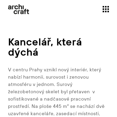
Skip
to
the
content
Kancelář, která
dýchá
V centru Prahy vznikl nový interiér, který
nabízí harmonii, surovost i zenovou
atmosféru v jednom. Surový
železobetonový skelet byl přetaven v
sofistikované a nadčasové pracovní
prostředí. Na ploše 445 m² se nachází dvě
uzavřené kanceláře, zasedací místnosti,