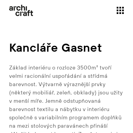
Skip
to
the
content
Kancláře Gasnet
Základ interiéru o rozloze 3500m² tvoří
velmi racionální uspořádání a střídmá
barevnost. Výtvarně výraznější prvky
(některý mobiliář, zeleň, obklady) jsou užity
v menší míře. Jemně odstupňovaná
barevnost textilu a nábytku v interiéru
společně s variabilním programem doplňků
na mezi stolových paravánech přináší