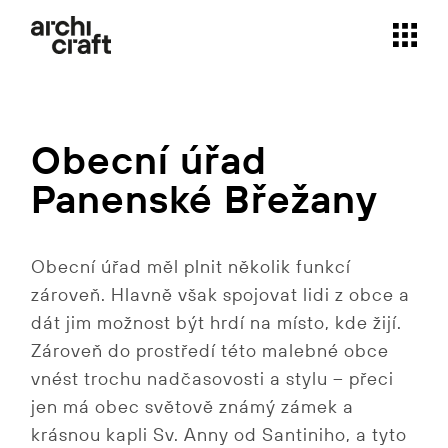
Skip
to
the
content
Obecní úřad
Panenské Břežany
Obecní úřad měl plnit několik funkcí
zároveň. Hlavně však spojovat lidi z obce a
dát jim možnost být hrdí na místo, kde žijí.
Zároveň do prostředí této malebné obce
vnést trochu nadčasovosti a stylu – přeci
jen má obec světově známý zámek a
krásnou kapli Sv. Anny od Santiniho, a tyto